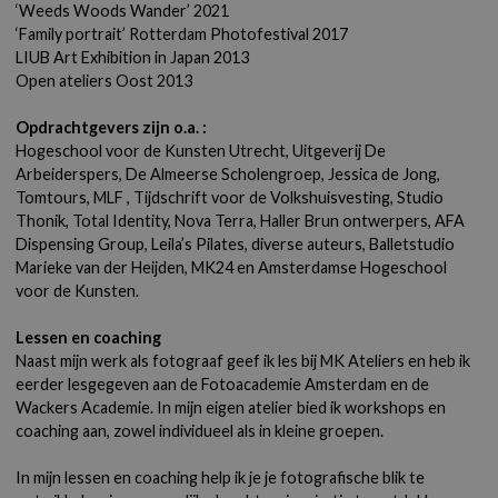
‘Weeds Woods Wander’ 2021
‘Family portrait’ Rotterdam Photofestival 2017
LIUB
Art Exhibition in Japan 2013
Open ateliers Oost 2013
Opdrachtgevers zijn o.a. :
Hogeschool voor de Kunsten Utrecht, Uitgeverij De
Arbeiderspers, De Almeerse Scholengroep, Jessica de Jong,
Tomtours,
MLF
, Tijdschrift voor de Volkshuisvesting, Studio
Thonik, Total Identity, Nova Terra, Haller Brun ontwerpers,
AFA
Dispensing Group, Leila’s Pilates, diverse auteurs, Balletstudio
Marieke van der Heijden,
MK24
en Amsterdamse Hogeschool
voor de Kunsten.
Lessen en coaching
Naast mijn werk als fotograaf geef ik les bij
MK
Ateliers en heb ik
eerder lesgegeven aan de Fotoacademie Amsterdam en de
Wackers Academie. In mijn eigen atelier bied ik workshops en
coaching aan, zowel individueel als in kleine groepen.
In mijn lessen en coaching help ik je je fotografische blik te